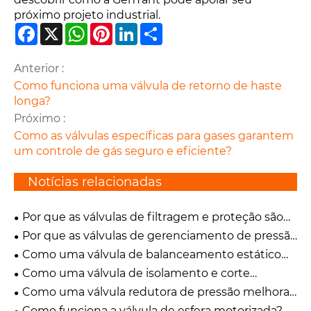
próximo projeto industrial.
Facebook
X
WhatsApp
Pinterest
LinkedIn
Share
Anterior :
Como funciona uma válvula de retorno de haste
longa?
Próximo :
Como as válvulas específicas para gases garantem
um controle de gás seguro e eficiente?
Notícias relacionadas
Por que as válvulas de filtragem e proteção são
vitais para sistemas de fluidos modernos?
Por que as válvulas de gerenciamento de pressão
e de segurança são essenciais para sistemas de
Como uma válvula de balanceamento estático
fluidos modernos?
melhora seu sistema HVAC?
Como uma válvula de isolamento e corte
melhora a segurança do sistema?
Como uma válvula redutora de pressão melhora
a eficiência e a segurança do sistema?
Como funciona a válvula de esfera motorizada?