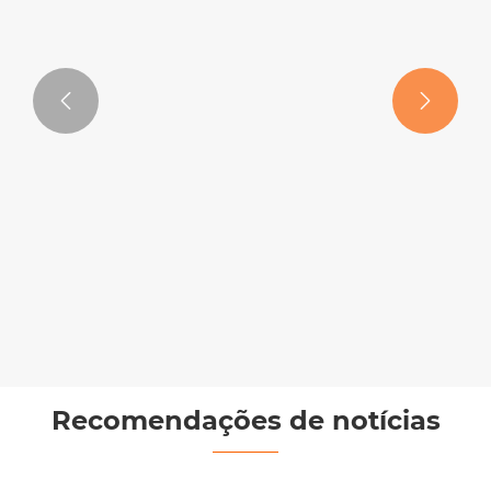


Válvula de gaveta com fechadura
triangular
Veja mais >>
Recomendações de notícias