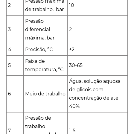
Pressão máxima
2
10
de trabalho, bar
Pressão
3
diferencial
2
máxima, bar
4
Precisão, °С
±2
Faixa de
5
30-65
temperatura, °С
Água, solução aquosa
de glicóis com
6
Meio de trabalho
concentração de até
40%
Pressão de
trabalho
7
1-5