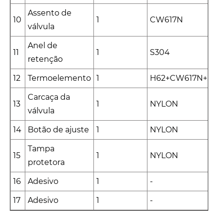
Assento de
10
1
CW617N
válvula
Anel de
11
1
S304
retenção
12
Termoelemento
1
H62+CW617N+S3
Carcaça da
13
1
NYLON
válvula
14
Botão de ajuste
1
NYLON
Tampa
15
1
NYLON
protetora
16
Adesivo
1
-
17
Adesivo
1
-