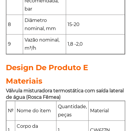
recomendada,
bar
Diâmetro
8
15-20
nominal, mm
Vazão nominal,
9
1,8 -2,0
m³/h
Design De Produto E
Materiais
Válvula misturadora termostática com saída lateral
de água (Rosca Fêmea)
Quantidade,
№
Nome do item
Material
peças
Corpo da
1
1
CW617N