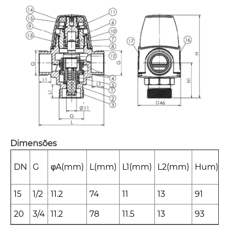
Dimensões
DN
G
φA(mm)
L(mm)
L1(mm)
L2(mm)
Hum)
15
1/2
11.2
74
11
13
91
3
20
3/4
11.2
78
11.5
13
93
4