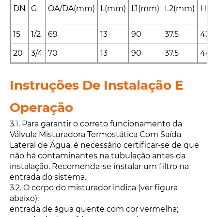
DN
G
OA/DA(mm)
L(mm)
L1(mm)
L2(mm)
Hum
15
1/2
69
13
90
37.5
435
20
3/4
70
13
90
37.5
440
Instruções De Instalação E
Operação
3.1. Para garantir o correto funcionamento da
Válvula Misturadora Termostática Com Saída
Lateral de Água, é necessário certificar-se de que
não há contaminantes na tubulação antes da
instalação. Recomenda-se instalar um filtro na
entrada do sistema.
3.2. O corpo do misturador indica (ver figura
abaixo):
entrada de água quente com cor vermelha;