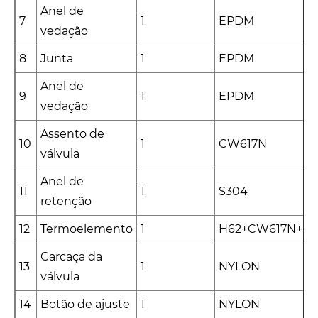
Anel de
7
1
EPDM
vedação
8
Junta
1
EPDM
Anel de
9
1
EPDM
vedação
Assento de
10
1
CW617N
válvula
Anel de
11
1
S304
retenção
12
Termoelemento
1
H62+CW617N+S3
Carcaça da
13
1
NYLON
válvula
14
Botão de ajuste
1
NYLON