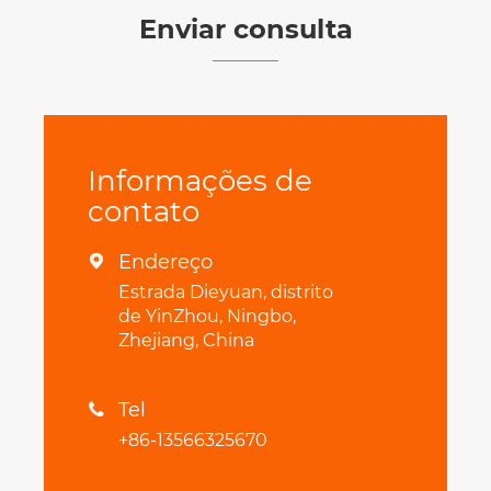
Enviar consulta
Informações de
contato
Endereço

Estrada Dieyuan, distrito
de YinZhou, Ningbo,
Zhejiang, China
Tel

+86-13566325670