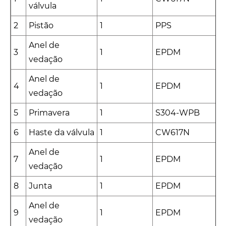
válvula
2
Pistão
1
PPS
Anel de
3
1
EPDM
vedação
Anel de
4
1
EPDM
vedação
5
Primavera
1
S304-WPB
6
Haste da válvula
1
CW617N
Anel de
7
1
EPDM
vedação
8
Junta
1
EPDM
Anel de
9
1
EPDM
vedação