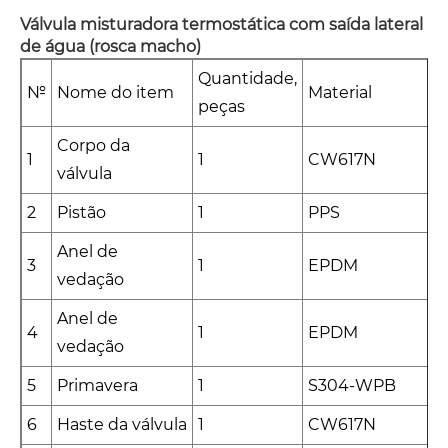
Válvula misturadora termostática com saída lateral
de água (rosca macho)
Quantidade,
№
Nome do item
Material
peças
Corpo da
1
1
CW617N
válvula
2
Pistão
1
PPS
Anel de
3
1
EPDM
vedação
Anel de
4
1
EPDM
vedação
5
Primavera
1
S304-WPB
6
Haste da válvula
1
CW617N